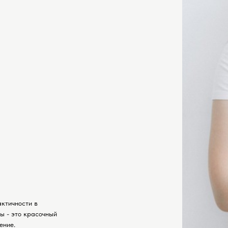
актичности в
ы - это красочный
ение.