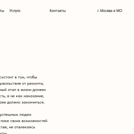
ты
Услуги
Контакты
г. Москва и МО
остоит в том, чтобы
довольствие от ремонта,
вный этап в жизни должен
сть, а не как наказание,
рее должно закончиться.
 успешным людям
 пике своих возможностей
стве, не отвлекаясь
боты.