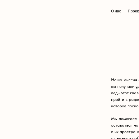
О нас
Проек
Наша миссия с
вы получали у
ведь этот гла
пройти в радо
которое поско
Мы помогаем
оставаться на
в их простран
от жизни и ра