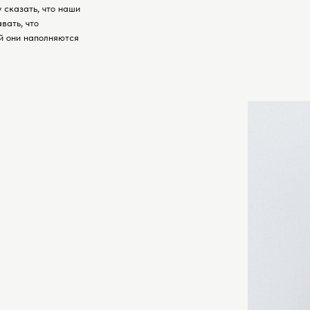
 сказать, что наши
вать, что
й они наполняются