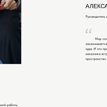
АЛЕКС
Руководитель 
Мир сос
заканчивается
чуда. И это п
заказчика вст
пространство
енной работы