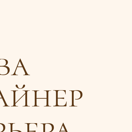
ва
айнер
ьера,