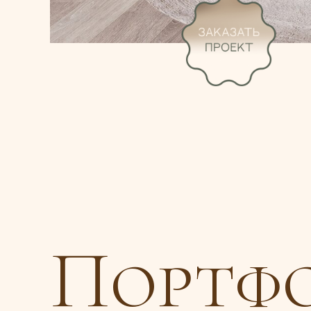
Портф