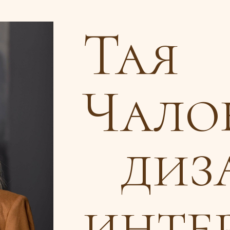
Тая
Чало
диз
интер